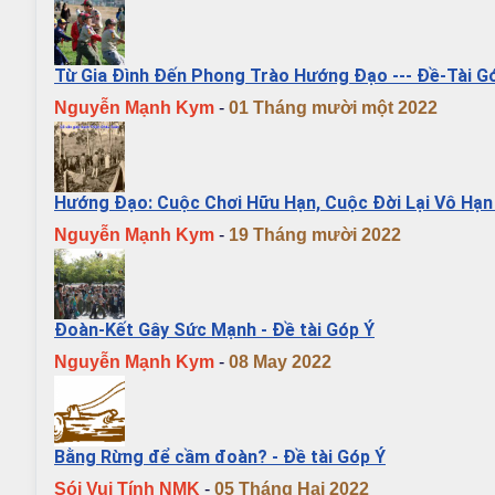
Từ Gia Đình Đến Phong Trào Hướng Đạo --- Đề-Tài G
Nguyễn Mạnh Kym
-
01 Tháng mười một 2022
Hướng Đạo: Cuộc Chơi Hữu Hạn, Cuộc Đời Lại Vô Hạn 
Nguyễn Mạnh Kym
-
19 Tháng mười 2022
Đoàn-Kết Gây Sức Mạnh - Đề tài Góp Ý
Nguyễn Mạnh Kym
-
08 May 2022
Bằng Rừng để cầm đoàn? - Đề tài Góp Ý
Sói Vui Tính NMK
-
05 Tháng Hai 2022