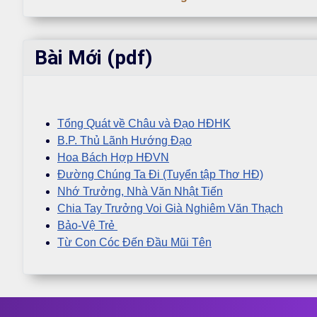
Bài Mới (pdf)
Tổng Quát về Châu và Đạo HĐHK
B.P. Thủ Lãnh Hướng Đạo
Hoa Bách Hợp HĐVN
Đường Chúng Ta Đi (Tuyển tập Thơ HĐ)
Nhớ Trưởng, Nhà Văn Nhật Tiến
Chia Tay Trưởng Voi Già Nghiêm Văn Thạch
Bảo-Vệ Trẻ
Từ Con Cóc Đến Đầu Mũi Tên