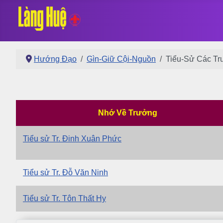
Hướng Đạo
Gìn-Giữ Cội-Nguồn
Tiểu-Sử Các T
Nhớ Về Trưởng
Tiểu sử Tr. Đinh Xuân Phức
Tiểu sử Tr. Đỗ Văn Ninh
Tiểu sử Tr. Tôn Thất Hy