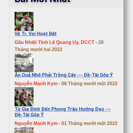
Về Tr. Voi Hoạt Bát
Gấu Nhiệt Tình Lê Quang Uy, DCCT
-
20
Tháng mười hai 2022
Ăn Quả Nhớ Phải Trồng Cây --- Đề-Tài Góp Ý
Nguyễn Mạnh Kym
-
06 Tháng mười một 2022
Từ Gia Đình Đến Phong Trào Hướng Đạo ---
Đề-Tài Góp Ý
Nguyễn Mạnh Kym
-
01 Tháng mười một 2022