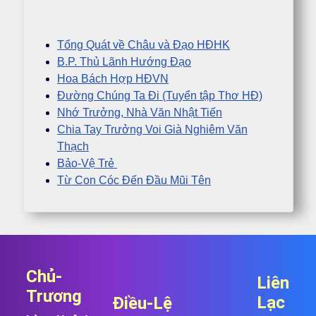
Tổng Quát về Châu và Đạo HĐHK
B.P. Thủ Lãnh Hướng Đạo
Hoa Bách Hợp HĐVN
Đường Chúng Ta Đi (Tuyển tập Thơ HĐ)
Nhớ Trưởng, Nhà Văn Nhật Tiến
Chia Tay Trưởng Voi Già Nghiêm Văn
Thạch
Bảo-Vệ Trẻ
Từ Con Cóc Đến Đầu Mũi Tên
Chủ-
Liên
Trương
Lạc
Điều-Lệ