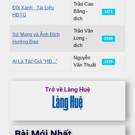
Trần Cao
Đồi Xanh - Tài Liệu
Bằng -
1471
HĐTG
dịch
Trần Văn
Sứ Mạng và Ảnh Đích
Long -
2549
Hướng Đạo
dịch
Nguyễn
Ai Là Tác-Giả "HĐ..."
2225
Văn Thuất
Mục lục
Trở về Làng Huệ
Bài Mới Nhất