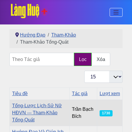
Hướng Đạo
Tham-Khảo
Tham-Khảo Tổng-Quát
Theo Tác giả
Lọc
Xóa
Hiển thị #
Tiêu đề
Tác giả
Lượt xem
Tổng-Lược Lịch-Sử Nữ
Trần Bạch
HĐVN --- Tham-Khảo
1730
Bích
Tổng-Quát
Hướng-Đạo Và Giúp-Ich -