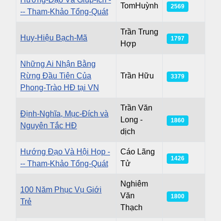
TomHuỳnh
2569
-- Tham-Khảo Tổng-Quát
Trần Trung
Huy-Hiệu Bạch-Mã
1797
Hợp
Những Ai Nhận Bằng
Rừng Đầu Tiên Của
Trần Hữu
3379
Phong-Trào HĐ tại VN
Trần Văn
Định-Nghĩa, Mục-Đích và
Long -
1860
Nguyên Tắc HĐ
dịch
Hướng Đạo Và Hội Họp -
Cáo Lãng
1426
-- Tham-Khảo Tổng-Quát
Tử
Nghiêm
100 Năm Phục Vụ Giới
Văn
1800
Trẻ
Thạch