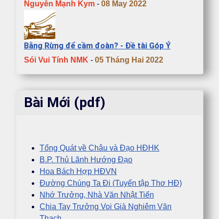
Nguyễn Mạnh Kym
-
08 May 2022
Bằng Rừng để cầm đoàn? - Đề tài Góp Ý
Sói Vui Tính NMK
-
05 Tháng Hai 2022
Bài Mới (pdf)
Tổng Quát về Châu và Đạo HĐHK
B.P. Thủ Lãnh Hướng Đạo
Hoa Bách Hợp HĐVN
Đường Chúng Ta Đi (Tuyển tập Thơ HĐ)
Nhớ Trưởng, Nhà Văn Nhật Tiến
Chia Tay Trưởng Voi Già Nghiêm Văn
Thạch