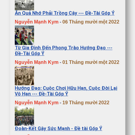
Ăn Quả Nhớ Phải Trồng Cây --- Đề-Tài Góp Ý
Nguyễn Mạnh Kym
-
06 Tháng mười một 2022
Từ Gia Đình Đến Phong Trào Hướng Đạo ---
Đề-Tài Góp Ý
Nguyễn Mạnh Kym
-
01 Tháng mười một 2022
Hướng Đạo: Cuộc Chơi Hữu Hạn, Cuộc Đời Lại
Vô Hạn --- Đề-Tài Góp Ý
Nguyễn Mạnh Kym
-
19 Tháng mười 2022
Đoàn-Kết Gây Sức Mạnh - Đề tài Góp Ý