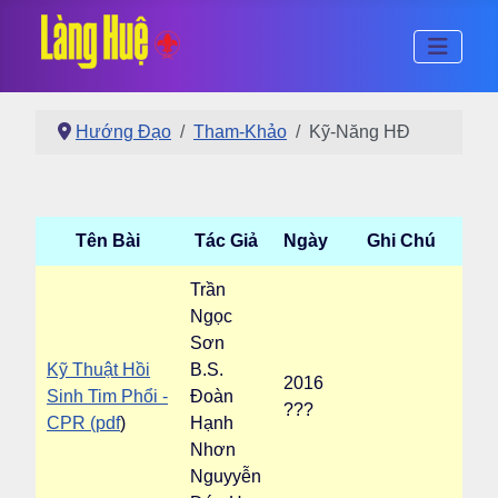
Hướng Đạo
Tham-Khảo
Kỹ-Năng HĐ
Tên Bài
Tác Giả
Ngày
Ghi Chú
Trần
Ngọc
Sơn
Kỹ Thuật Hồi
B.S.
2016
Sinh Tim Phổi -
Đoàn
???
CPR (pdf
)
Hạnh
Nhơn
Nguyyễn