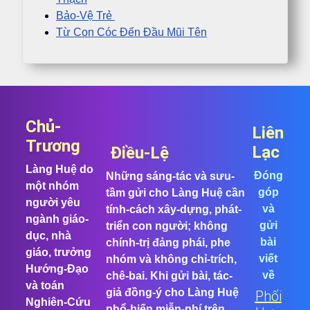
Bảo-Vệ Trẻ
Từ Con Cóc Đến Đầu Mũi Tên
Chủ-
Liên
Trương
Lạc
Điều-Lệ
Làng Huệ do
Đóng
Những sáng-tác và sưu-
một nhóm
góp
tầm gửi cho Làng Huệ cần
người yêu
và
tính-cách xây-dựng, phát-
ngành giáo-
gửi
triển con người; không
dục, nhà
bài
chính-trị đảng phái, phe
giáo, trưởng
viết
nhóm và không chỉ-trích,
Hướng-Đạo
về
chê-bai. Khi gửi bài, tác-
và toán
giả đồng-ý cho Làng Huệ
Phối
Nghiên-Cứu
phổ-biến miễn-phí trên