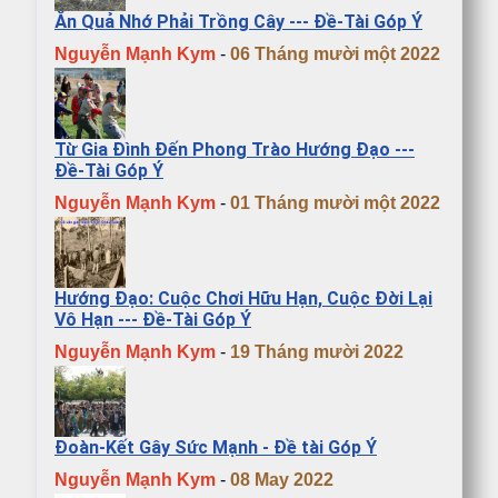
Ăn Quả Nhớ Phải Trồng Cây --- Đề-Tài Góp Ý
Nguyễn Mạnh Kym
-
06 Tháng mười một 2022
Từ Gia Đình Đến Phong Trào Hướng Đạo ---
Đề-Tài Góp Ý
Nguyễn Mạnh Kym
-
01 Tháng mười một 2022
Hướng Đạo: Cuộc Chơi Hữu Hạn, Cuộc Đời Lại
Vô Hạn --- Đề-Tài Góp Ý
Nguyễn Mạnh Kym
-
19 Tháng mười 2022
Đoàn-Kết Gây Sức Mạnh - Đề tài Góp Ý
Nguyễn Mạnh Kym
-
08 May 2022