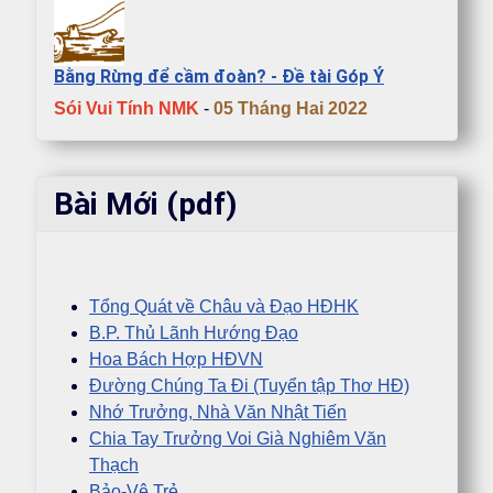
Bằng Rừng để cầm đoàn? - Đề tài Góp Ý
Sói Vui Tính NMK
-
05 Tháng Hai 2022
Bài Mới (pdf)
Tổng Quát về Châu và Đạo HĐHK
B.P. Thủ Lãnh Hướng Đạo
Hoa Bách Hợp HĐVN
Đường Chúng Ta Đi (Tuyển tập Thơ HĐ)
Nhớ Trưởng, Nhà Văn Nhật Tiến
Chia Tay Trưởng Voi Già Nghiêm Văn
Thạch
Bảo-Vệ Trẻ