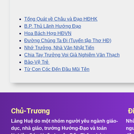
Tổng Quát về Châu và Đạo HĐHK
B.P. Thủ Lãnh Hướng Đạo
Hoa Bách Hợp HĐVN
Đường Chúng Ta Đi (Tuyển tập Thơ HĐ)
Nhớ Trưởng, Nhà Văn Nhật Tiến
Chia Tay Trưởng Voi Già Nghiêm Văn Thạch
Bảo-Vệ Trẻ
Từ Con Cóc Đến Đầu Mũi Tên
Chủ-Trương
Đ
Làng Huệ do một nhóm người yêu ngành giáo-
Nhữ
dục, nhà giáo, trưởng Hướng-Đạo và toán
ngư