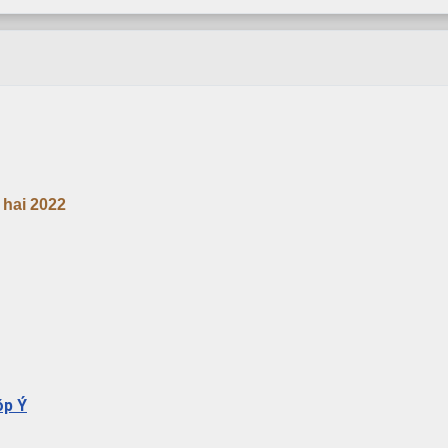
hai 2022
óp Ý