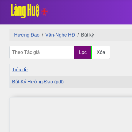
Hướng Đạo
Văn-Nghệ HĐ
Bút ký
Theo Tác giả
Lọc
Xóa
Tiêu đề
Bút-Ký Hướng-Đạo (pdf)
Mục lục