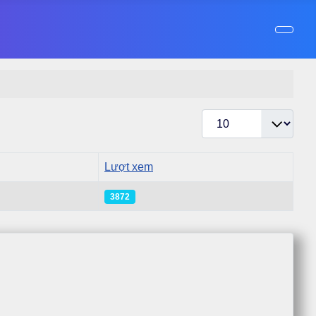
Hiển thị #
Lượt xem
3872