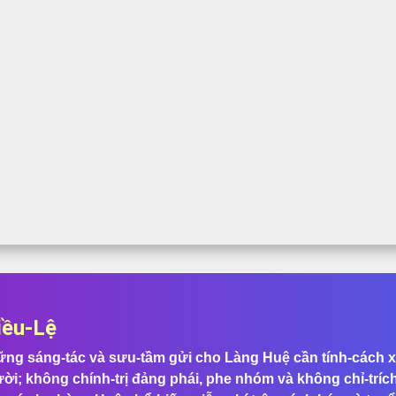
iều-Lệ
ng sáng-tác và sưu-tầm gửi cho Làng Huệ cần tính-cách x
ời; không chính-trị đảng phái, phe nhóm và không chỉ-trích, 