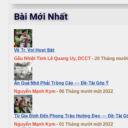
Bài Mới Nhất
Về Tr. Voi Hoạt Bát
Gấu Nhiệt Tình Lê Quang Uy, DCCT
-
20 Tháng mười 
Ăn Quả Nhớ Phải Trồng Cây --- Đề-Tài Góp Ý
Nguyễn Mạnh Kym
-
06 Tháng mười một 2022
Từ Gia Đình Đến Phong Trào Hướng Đạo --- Đề-Tài G
Nguyễn Mạnh Kym
-
01 Tháng mười một 2022