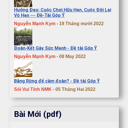
Hướng Đạo: Cuộc Chơi Hữu Hạn, Cuộc Đời Lại
Vô Hạn --- Đề-Tài Góp Ý
Nguyễn Mạnh Kym
-
19 Tháng mười 2022
Đoàn-Kết Gây Sức Mạnh - Đề tài Góp Ý
Nguyễn Mạnh Kym
-
08 May 2022
Bằng Rừng để cầm đoàn? - Đề tài Góp Ý
Sói Vui Tính NMK
-
05 Tháng Hai 2022
Bài Mới (pdf)