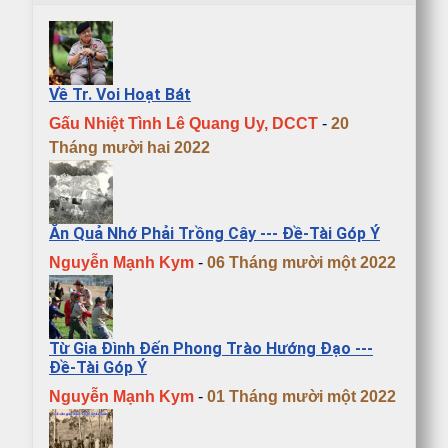
Về Tr. Voi Hoạt Bát
Gấu Nhiệt Tình Lê Quang Uy, DCCT
-
20
Tháng mười hai 2022
Ăn Quả Nhớ Phải Trồng Cây --- Đề-Tài Góp Ý
Nguyễn Mạnh Kym
-
06 Tháng mười một 2022
Từ Gia Đình Đến Phong Trào Hướng Đạo ---
Đề-Tài Góp Ý
Nguyễn Mạnh Kym
-
01 Tháng mười một 2022