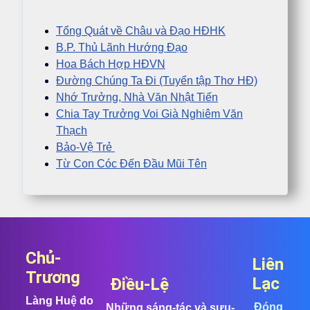
Tổng Quát về Châu và Đạo HĐHK
B.P. Thủ Lãnh Hướng Đạo
Hoa Bách Hợp HĐVN
Đường Chúng Ta Đi (Tuyển tập Thơ HĐ)
Nhớ Trưởng, Nhà Văn Nhật Tiến
Chia Tay Trưởng Voi Già Nghiêm Văn
Thạch
Bảo-Vệ Trẻ
Từ Con Cóc Đến Đầu Mũi Tên
Chủ-
Liên
Trương
Lạc
Điều-Lệ
Làng Huệ do
Đóng
Những sáng-tác và sưu-