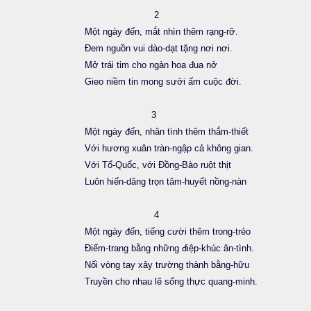
2
Một ngày đến, mắt nhìn thêm rạng-rỡ.
Đem nguồn vui dào-dạt tặng nơi nơi.
Mở trái tim cho ngàn hoa đua nở
Gieo niềm tin mong sưởi ấm cuộc đời.
3
Một ngày đến, nhân tình thêm thắm-thiết
Với hương xuân tràn-ngập cả không gian.
Với Tổ-Quốc, với Đồng-Bào ruột thịt
Luôn hiến-dâng trọn tâm-huyết nồng-nàn
4
Một ngày đến, tiếng cười thêm trong-trẻo
Điểm-trang bằng những điệp-khúc ân-tình.
Nối vòng tay xây trường thành bằng-hữu
Truyền cho nhau lẽ sống thực quang-minh.